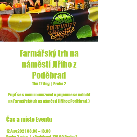
Farmářský trh na
náměstí Jiřího z
Poděbrad
Thu 12 Aug
  |  
Praha 2
Přijď se s námi imunizovat a příjemně se naladit
na Farmářský trh na náměstí Jiřího z Poděbrad :)
Čas a místo Eventu
12 Aug 2021, 08:00 – 18:00
Praha 2, nám. J. z Poděbrad, 130 00 Praha 2-