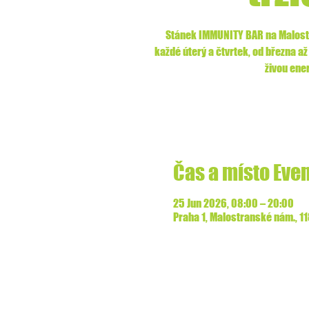
Stánek IMMUNITY BAR na Malostr
každé úterý a čtvrtek, od března až
živou ener
Čas a místo Eve
25 Jun 2026, 08:00 – 20:00
Praha 1, Malostranské nám., 1