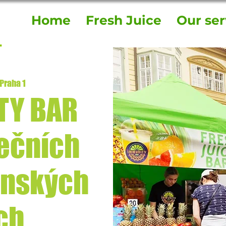
Home
Fresh Juice
Our ser
Praha 1
TY BAR
tečních
anských
ích