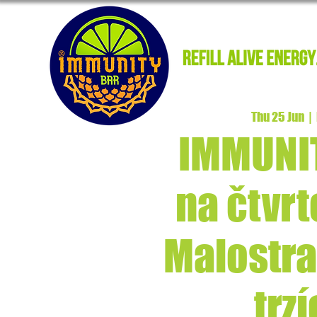
Thu 25 Jun
  |  
IMMUNI
na čtvr
Malostr
trz