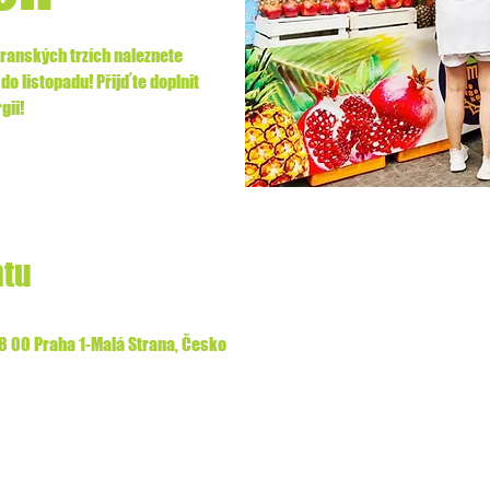
anských trzích naleznete
 do listopadu! Přijďte doplnit
gii!
ntu
18 00 Praha 1-Malá Strana, Česko