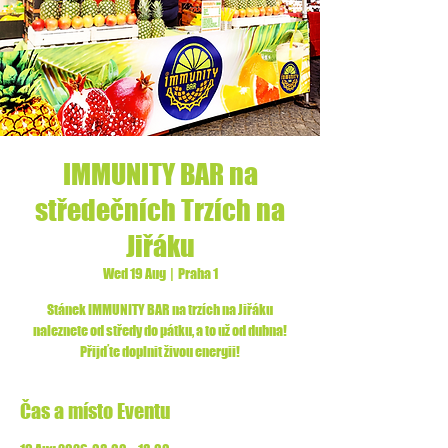
IMMUNITY BAR na
středečních Trzích na
Jiřáku
Wed 19 Aug
  |  
Praha 1
Stánek IMMUNITY BAR na trzích na Jiřáku
naleznete od středy do pátku, a to už od dubna!
Přijďte doplnit živou energii!
Čas a místo Eventu