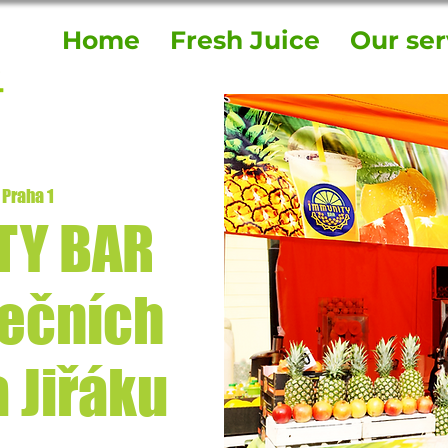
Home
Fresh Juice
Our ser
 
Praha 1
TY BAR
dečních
a Jiřáku