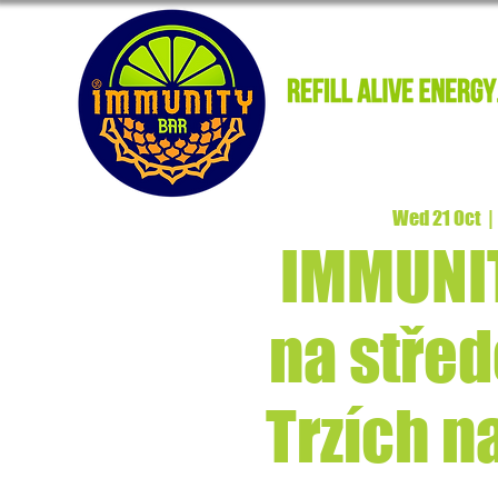
Wed 21 Oct
  | 
IMMUNI
na stře
Trzích n