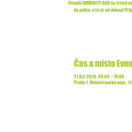
Stánek IMMUNITY BAR na trzích na
do pátku, a to už od dubna! Přij
Čas a místo Eve
21 Oct 2026, 08:00 – 18:00
Praha 1, Malostranské nám., 1