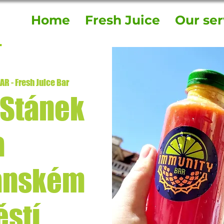
Home
Fresh Juice
Our ser
R - Fresh Juice Bar
 Stánek
a
anském
stí