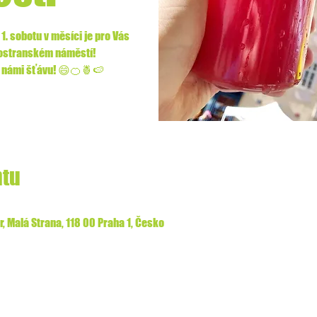
1. sobotu v měsíci je pro Vás
lostranském náměstí!
 s námi šťávu! 😄🍊🍍🍉
ntu
, Malá Strana, 118 00 Praha 1, Česko