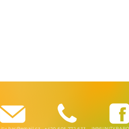
ty.bar@email.cz
IMMUNITYBARO
+420 605 772 633