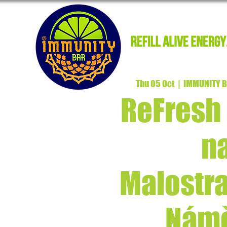
Thu 05 Oct
  |  
IMMUNITY BA
ReFresh
n
Malostr
Námě