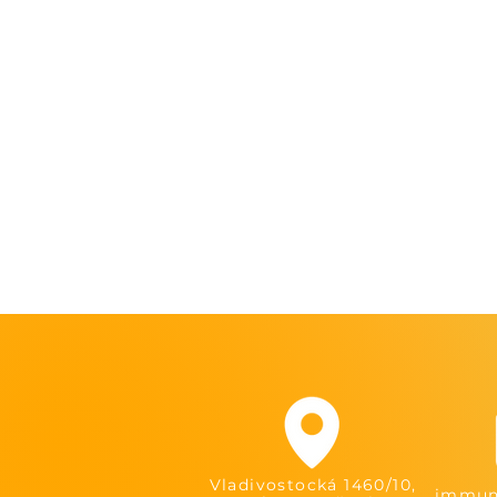
Vladivostocká 1460/10,
immuni