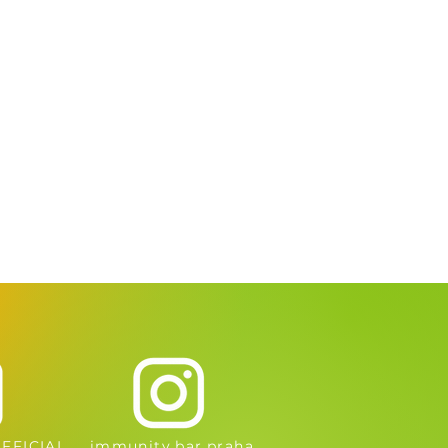
FFICIAL
immunity.bar.praha