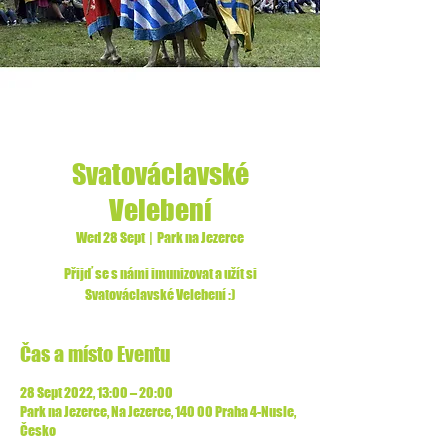
Svatováclavské
Velebení
Wed 28 Sept
  |  
Park na Jezerce
Přijď se s námi imunizovat a užít si
Svatováclavské Velebení :)
Čas a místo Eventu
28 Sept 2022, 13:00 – 20:00
Park na Jezerce, Na Jezerce, 140 00 Praha 4-Nusle,
Česko